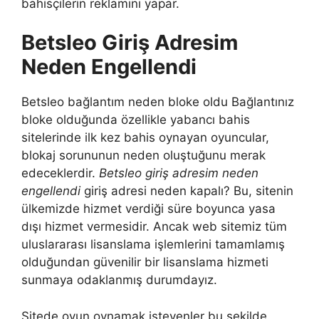
bahisçilerin reklamını yapar.
Betsleo Giriş Adresim
Neden Engellendi
Betsleo bağlantım neden bloke oldu Bağlantınız
bloke olduğunda özellikle yabancı bahis
sitelerinde ilk kez bahis oynayan oyuncular,
blokaj sorununun neden oluştuğunu merak
edeceklerdir.
Betsleo giriş adresim neden
engellendi
giriş adresi neden kapalı? Bu, sitenin
ülkemizde hizmet verdiği süre boyunca yasa
dışı hizmet vermesidir. Ancak web sitemiz tüm
uluslararası lisanslama işlemlerini tamamlamış
olduğundan güvenilir bir lisanslama hizmeti
sunmaya odaklanmış durumdayız.
Sitede oyun oynamak isteyenler bu şekilde