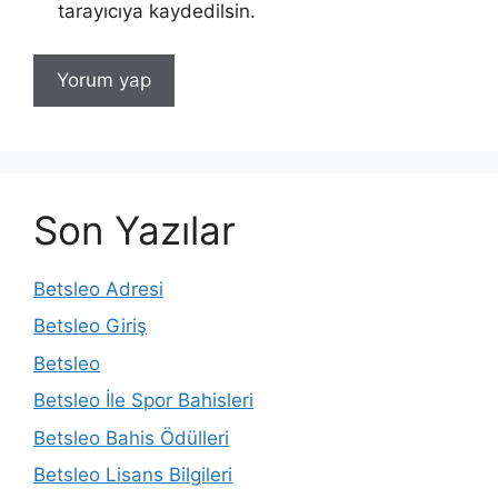
tarayıcıya kaydedilsin.
Son Yazılar
Betsleo Adresi
Betsleo Giriş
Betsleo
Betsleo İle Spor Bahisleri
Betsleo Bahis Ödülleri
Betsleo Lisans Bilgileri