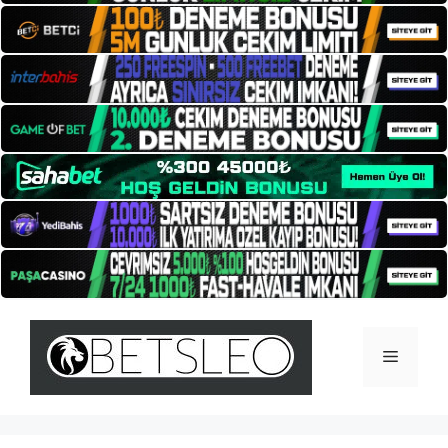
İçeriğe
atla
Menü