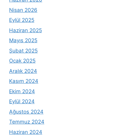
Nisan 2026
Eylül 2025
Haziran 2025
Mayıs 2025
Şubat 2025
Ocak 2025
Aralık 2024
Kasım 2024
Ekim 2024
Eylül 2024
Ağustos 2024
Temmuz 2024
Haziran 2024