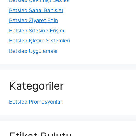
Betsleo Çevrimiçi Destek
Betsleo Sanal Bahisler
Betsleo Ziyaret Edin
Betsleo Sitesine Erişim
Betsleo İşletim Sistemleri
Betsleo Uygulaması
Kategoriler
Betsleo Promosyonlar