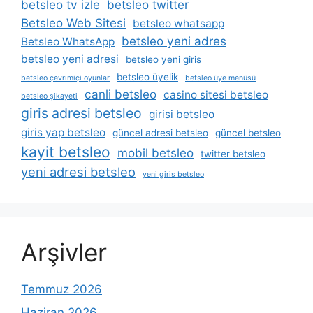
betsleo tv izle
betsleo twitter
Betsleo Web Sitesi
betsleo whatsapp
betsleo yeni adres
Betsleo WhatsApp
betsleo yeni adresi
betsleo yeni giris
betsleo üyelik
betsleo çevrimiçi oyunlar
betsleo üye menüsü
canli betsleo
casino sitesi betsleo
betsleo şikayeti
giris adresi betsleo
girisi betsleo
giris yap betsleo
güncel adresi betsleo
güncel betsleo
kayit betsleo
mobil betsleo
twitter betsleo
yeni adresi betsleo
yeni giris betsleo
Arşivler
Temmuz 2026
Haziran 2026