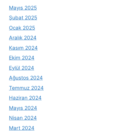
Mayıs 2025
Şubat 2025
Ocak 2025
Aralık 2024
Kasım 2024
Ekim 2024
Eylül 2024
Ağustos 2024
Temmuz 2024
Haziran 2024
Mayıs 2024
Nisan 2024
Mart 2024