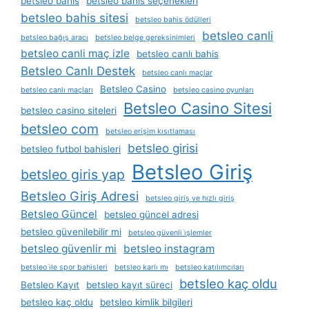
betsleo bahis
betsleo bahis seçenekleri
betsleo bahis sitesi
betsleo bahis ödülleri
betsleo canli
betsleo bağış aracı
betsleo belge gereksinimleri
betsleo canli maç izle
betsleo canlı bahis
Betsleo Canlı Destek
betsleo canlı maçlar
Betsleo Casino
betsleo canlı maçları
betsleo casino oyunları
Betsleo Casino Sitesi
betsleo casino siteleri
betsleo com
betsleo erişim kısıtlaması
betsleo girisi
betsleo futbol bahisleri
Betsleo Giriş
betsleo giris yap
Betsleo Giriş Adresi
betsleo giriş ve hızlı giriş
Betsleo Güncel
betsleo güncel adresi
betsleo güvenilebilir mi
betsleo güvenli i̇şlemler
betsleo güvenlir mi
betsleo instagram
betsleo i̇le spor bahisleri
betsleo karlı mı
betsleo katılımcıları
betsleo kaç oldu
Betsleo Kayıt
betsleo kayıt süreci
betsleo kaç oldu
betsleo kimlik bilgileri