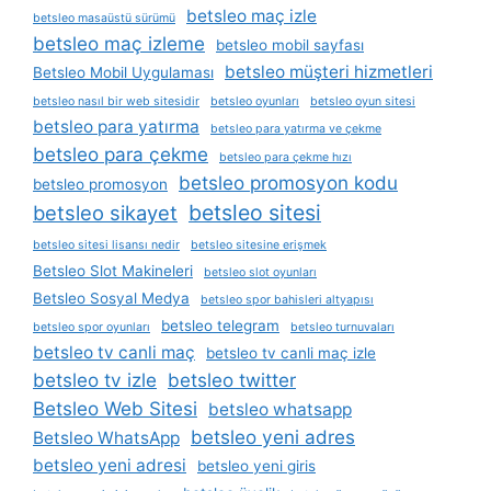
betsleo maç izle
betsleo masaüstü sürümü
betsleo maç izleme
betsleo mobil sayfası
betsleo müşteri hizmetleri
Betsleo Mobil Uygulaması
betsleo nasıl bir web sitesidir
betsleo oyunları
betsleo oyun sitesi
betsleo para yatırma
betsleo para yatırma ve çekme
betsleo para çekme
betsleo para çekme hızı
betsleo promosyon kodu
betsleo promosyon
betsleo sitesi
betsleo sikayet
betsleo sitesi lisansı nedir
betsleo sitesine erişmek
Betsleo Slot Makineleri
betsleo slot oyunları
Betsleo Sosyal Medya
betsleo spor bahisleri altyapısı
betsleo telegram
betsleo spor oyunları
betsleo turnuvaları
betsleo tv canli maç
betsleo tv canli maç izle
betsleo tv izle
betsleo twitter
Betsleo Web Sitesi
betsleo whatsapp
betsleo yeni adres
Betsleo WhatsApp
betsleo yeni adresi
betsleo yeni giris