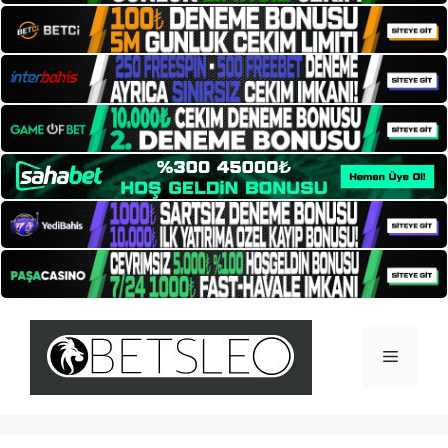
İçeriğe
atla
Menü