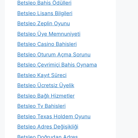
Betsleo Bahis Ödülleri
Betsleo Lisans Bilgileri
Betsleo Zeplin Oyunu
Betsleo Üye Memnuniyeti
Betsleo Casino Bahisleri
Betsleo Oturum Açma Sorunu
Betsleo Çevrimiçi Bahis Oynama
Betsleo Kayıt Süreci
Betsleo Ücretsiz Üyelik
Betsleo Bağlı Hizmetler
Betsleo Tv Bahisleri
Betsleo Texas Holdem Oyunu
Betsleo Adres Değişikliği
Betsleo Doğrudan Adres