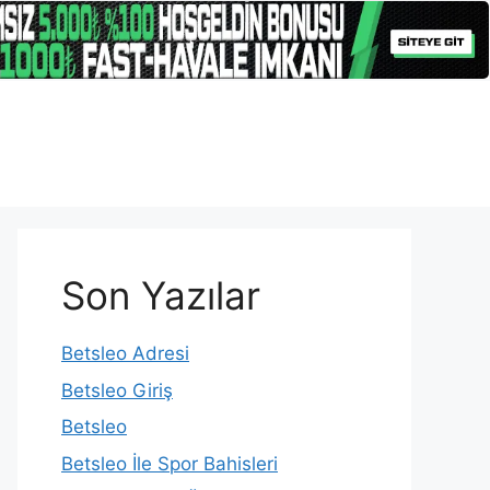
Son Yazılar
Betsleo Adresi
Betsleo Giriş
Betsleo
Betsleo İle Spor Bahisleri