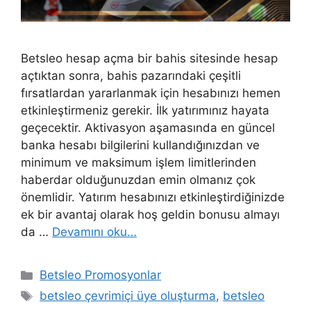
Betsleo hesap açma bir bahis sitesinde hesap
açtıktan sonra, bahis pazarındaki çeşitli
fırsatlardan yararlanmak için hesabınızı hemen
etkinleştirmeniz gerekir. İlk yatırımınız hayata
geçecektir. Aktivasyon aşamasında en güncel
banka hesabı bilgilerini kullandığınızdan ve
minimum ve maksimum işlem limitlerinden
haberdar olduğunuzdan emin olmanız çok
önemlidir. Yatırım hesabınızı etkinleştirdiğinizde
ek bir avantaj olarak hoş geldin bonusu almayı
da …
Devamını oku…
Kategoriler
Betsleo Promosyonlar
Etiketler
betsleo çevrimiçi üye oluşturma
,
betsleo