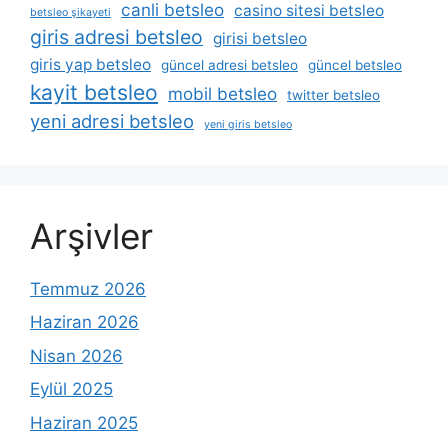
canli betsleo
casino sitesi betsleo
betsleo şikayeti
giris adresi betsleo
girisi betsleo
giris yap betsleo
güncel adresi betsleo
güncel betsleo
kayit betsleo
mobil betsleo
twitter betsleo
yeni adresi betsleo
yeni giris betsleo
Arşivler
Temmuz 2026
Haziran 2026
Nisan 2026
Eylül 2025
Haziran 2025