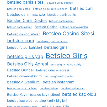
betsleo bahis sitesi
betsleo bahis ödülleri
betsleo canli
betsleo bağış aracı
betsleo belge gereksinimleri
betsleo canli maç izle
betsleo canlı bahis
Betsleo Canlı Destek
betsleo canlı maçlar
Betsleo Casino
betsleo canlı maçları
betsleo casino oyunları
Betsleo Casino Sitesi
betsleo casino siteleri
betsleo com
betsleo erişim kısıtlaması
betsleo girisi
betsleo futbol bahisleri
Betsleo Giriş
betsleo giris yap
Betsleo Giriş Adresi
betsleo giriş ve hızlı giriş
Betsleo Güncel
betsleo güncel adresi
betsleo güvenilebilir mi
betsleo güvenli i̇şlemler
betsleo güvenlir mi
betsleo instagram
betsleo i̇le spor bahisleri
betsleo karlı mı
betsleo katılımcıları
betsleo kaç oldu
Betsleo Kayıt
betsleo kayıt süreci
betsleo kaç oldu
betsleo kimlik bilgileri
betsleo maç izle
betsleo masaüstü sürümü