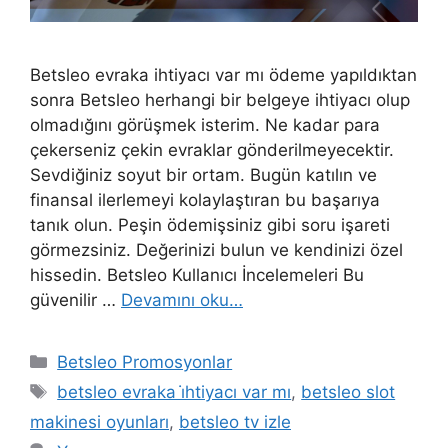
Betsleo evraka ihtiyacı var mı ödeme yapıldıktan
sonra Betsleo herhangi bir belgeye ihtiyacı olup
olmadığını görüşmek isterim. Ne kadar para
çekerseniz çekin evraklar gönderilmeyecektir.
Sevdiğiniz soyut bir ortam. Bugün katılın ve
finansal ilerlemeyi kolaylaştıran bu başarıya
tanık olun. Peşin ödemişsiniz gibi soru işareti
görmezsiniz. Değerinizi bulun ve kendinizi özel
hissedin. Betsleo Kullanıcı İncelemeleri Bu
güvenilir …
Devamını oku…
Kategoriler
Betsleo Promosyonlar
Etiketler
betsleo evraka i̇htiyacı var mı
,
betsleo slot
makinesi oyunları
,
betsleo tv izle