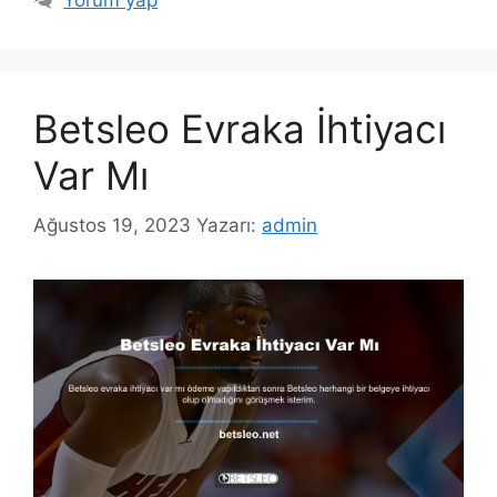
Yorum yap
Betsleo Evraka İhtiyacı
Var Mı
Ağustos 19, 2023
Yazarı:
admin