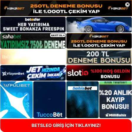
×
BETSLEO GİRİŞ İÇİN TIKLAYINIZ!