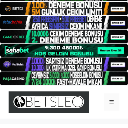
İçeriğe
atla
Menü