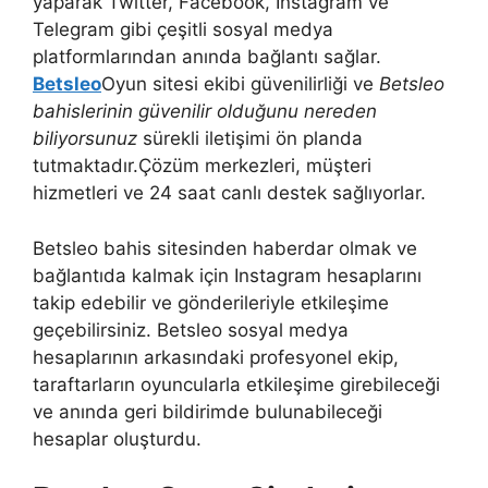
yaparak Twitter, Facebook, Instagram ve
Telegram gibi çeşitli sosyal medya
platformlarından anında bağlantı sağlar.
Betsleo
Oyun sitesi ekibi güvenilirliği ve
Betsleo
bahislerinin güvenilir olduğunu nereden
biliyorsunuz
sürekli iletişimi ön planda
tutmaktadır.Çözüm merkezleri, müşteri
hizmetleri ve 24 saat canlı destek sağlıyorlar.
Betsleo bahis sitesinden haberdar olmak ve
bağlantıda kalmak için Instagram hesaplarını
takip edebilir ve gönderileriyle etkileşime
geçebilirsiniz. Betsleo sosyal medya
hesaplarının arkasındaki profesyonel ekip,
taraftarların oyuncularla etkileşime girebileceği
ve anında geri bildirimde bulunabileceği
hesaplar oluşturdu.