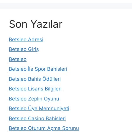
Son Yazılar
Betsleo Adresi
Betsleo Giriş
Betsleo
Betsleo İle Spor Bahisleri
Betsleo Bahis Ödülleri
Betsleo Lisans Bilgileri
Betsleo Zeplin Oyunu
Betsleo Üye Memnuniyeti
Betsleo Casino Bahisleri
Betsleo Oturum Açma Sorunu