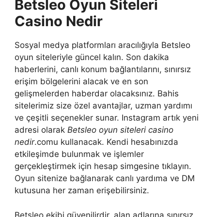
Betsleo Oyun Siteleri
Casino Nedir
Sosyal medya platformları aracılığıyla Betsleo
oyun siteleriyle güncel kalın. Son dakika
haberlerini, canlı konum bağlantılarını, sınırsız
erişim bölgelerini alacak ve en son
gelişmelerden haberdar olacaksınız. Bahis
sitelerimiz size özel avantajlar, uzman yardımı
ve çeşitli seçenekler sunar. Instagram artık yeni
adresi olarak
Betsleo oyun siteleri casino
nedir
.comu kullanacak. Kendi hesabınızda
etkileşimde bulunmak ve işlemler
gerçekleştirmek için hesap simgesine tıklayın.
Oyun sitenize bağlanarak canlı yardıma ve DM
kutusuna her zaman erişebilirsiniz.
Betsleo ekibi güvenilirdir, alan adlarına sınırsız