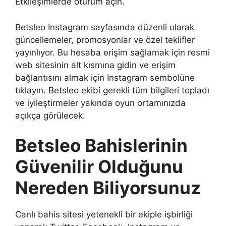
Etkileşimlerde oturum açın.
Betsleo Instagram sayfasında düzenli olarak
güncellemeler, promosyonlar ve özel teklifler
yayınlıyor. Bu hesaba erişim sağlamak için resmi
web sitesinin alt kısmına gidin ve erişim
bağlantısını almak için Instagram sembolüne
tıklayın. Betsleo ekibi gerekli tüm bilgileri topladı
ve iyileştirmeler yakında oyun ortamınızda
açıkça görülecek.
Betsleo Bahislerinin
Güvenilir Olduğunu
Nereden Biliyorsunuz
Canlı bahis sitesi yetenekli bir ekiple işbirliği