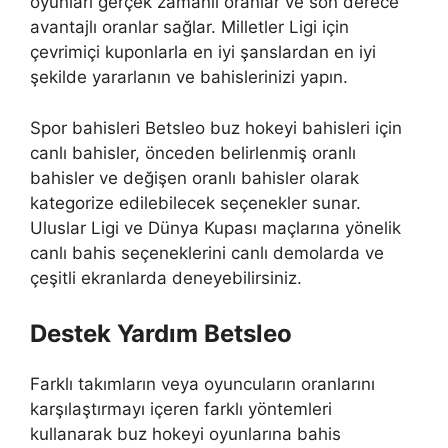
oyunları gerçek zamanlı oranlar ve son derece
avantajlı oranlar sağlar. Milletler Ligi için
çevrimiçi kuponlarla en iyi şanslardan en iyi
şekilde yararlanın ve bahislerinizi yapın.
Spor bahisleri Betsleo buz hokeyi bahisleri için
canlı bahisler, önceden belirlenmiş oranlı
bahisler ve değişen oranlı bahisler olarak
kategorize edilebilecek seçenekler sunar.
Uluslar Ligi ve Dünya Kupası maçlarına yönelik
canlı bahis seçeneklerini canlı demolarda ve
çeşitli ekranlarda deneyebilirsiniz.
Destek Yardım Betsleo
Farklı takımların veya oyuncuların oranlarını
karşılaştırmayı içeren farklı yöntemleri
kullanarak buz hokeyi oyunlarına bahis