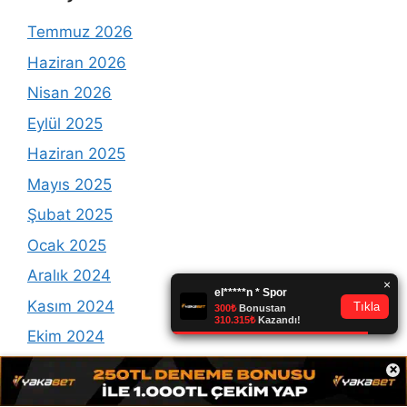
Temmuz 2026
Haziran 2026
Nisan 2026
Eylül 2025
Haziran 2025
Mayıs 2025
Şubat 2025
Ocak 2025
Aralık 2024
Kasım 2024
Ekim 2024
Eylül 2024
×
Ağustos 2024