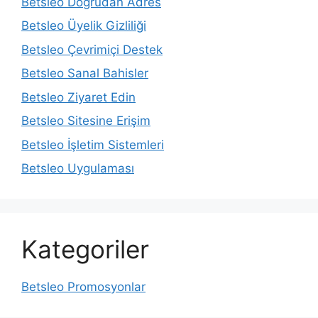
Betsleo Doğrudan Adres
Betsleo Üyelik Gizliliği
Betsleo Çevrimiçi Destek
Betsleo Sanal Bahisler
Betsleo Ziyaret Edin
Betsleo Sitesine Erişim
Betsleo İşletim Sistemleri
Betsleo Uygulaması
Kategoriler
Betsleo Promosyonlar