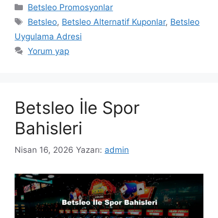
Kategoriler
Betsleo Promosyonlar
Etiketler
Betsleo
,
Betsleo Alternatif Kuponlar
,
Betsleo
Uygulama Adresi
Yorum yap
Betsleo İle Spor
Bahisleri
Nisan 16, 2026
Yazarı:
admin