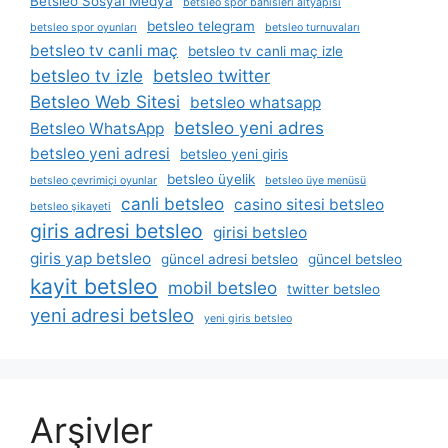
Betsleo Sosyal Medya
betsleo spor bahisleri altyapısı
betsleo telegram
betsleo spor oyunları
betsleo turnuvaları
betsleo tv canli maç
betsleo tv canli maç izle
betsleo tv izle
betsleo twitter
Betsleo Web Sitesi
betsleo whatsapp
betsleo yeni adres
Betsleo WhatsApp
betsleo yeni adresi
betsleo yeni giris
betsleo üyelik
betsleo çevrimiçi oyunlar
betsleo üye menüsü
canli betsleo
casino sitesi betsleo
betsleo şikayeti
giris adresi betsleo
girisi betsleo
giris yap betsleo
güncel adresi betsleo
güncel betsleo
kayit betsleo
mobil betsleo
twitter betsleo
yeni adresi betsleo
yeni giris betsleo
Arşivler