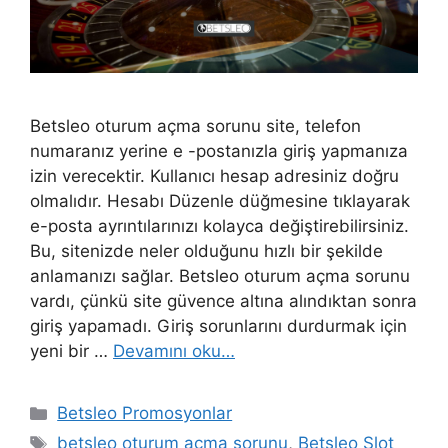
Betsleo oturum açma sorunu site, telefon
numaranız yerine e -postanızla giriş yapmanıza
izin verecektir. Kullanıcı hesap adresiniz doğru
olmalıdır. Hesabı Düzenle düğmesine tıklayarak
e-posta ayrıntılarınızı kolayca değiştirebilirsiniz.
Bu, sitenizde neler olduğunu hızlı bir şekilde
anlamanızı sağlar. Betsleo oturum açma sorunu
vardı, çünkü site güvence altına alındıktan sonra
giriş yapamadı. Giriş sorunlarını durdurmak için
yeni bir …
Devamını oku…
Kategoriler
Betsleo Promosyonlar
Etiketler
betsleo oturum açma sorunu
,
Betsleo Slot