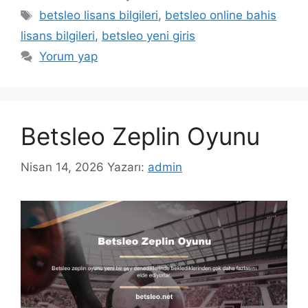
Etiketler
betsleo lisans bilgileri
,
betsleo online bahis
lisans bilgileri
,
betsleo yeni giris
Yorum yap
Betsleo Zeplin Oyunu
Nisan 14, 2026
Yazarı:
admin