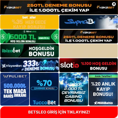
×
BETSLEO GİRİŞ İÇİN TIKLAYINIZ!