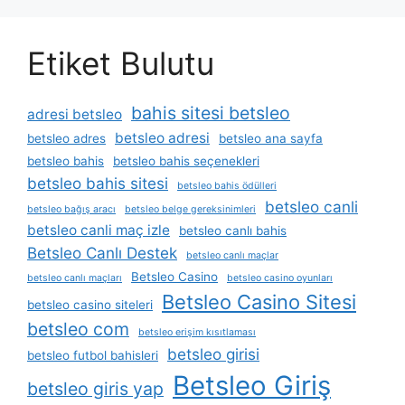
Etiket Bulutu
bahis sitesi betsleo
adresi betsleo
betsleo adresi
betsleo adres
betsleo ana sayfa
betsleo bahis
betsleo bahis seçenekleri
betsleo bahis sitesi
betsleo bahis ödülleri
betsleo canli
betsleo bağış aracı
betsleo belge gereksinimleri
betsleo canli maç izle
betsleo canlı bahis
Betsleo Canlı Destek
betsleo canlı maçlar
Betsleo Casino
betsleo canlı maçları
betsleo casino oyunları
Betsleo Casino Sitesi
betsleo casino siteleri
betsleo com
betsleo erişim kısıtlaması
betsleo girisi
betsleo futbol bahisleri
Betsleo Giriş
betsleo giris yap