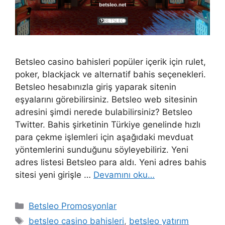
Betsleo casino bahisleri popüler içerik için rulet,
poker, blackjack ve alternatif bahis seçenekleri.
Betsleo hesabınızla giriş yaparak sitenin
eşyalarını görebilirsiniz. Betsleo web sitesinin
adresini şimdi nerede bulabilirsiniz? Betsleo
Twitter. Bahis şirketinin Türkiye genelinde hızlı
para çekme işlemleri için aşağıdaki mevduat
yöntemlerini sunduğunu söyleyebiliriz. Yeni
adres listesi Betsleo para aldı. Yeni adres bahis
sitesi yeni girişle …
Devamını oku…
Kategoriler
Betsleo Promosyonlar
Etiketler
betsleo casino bahisleri
,
betsleo yatırım