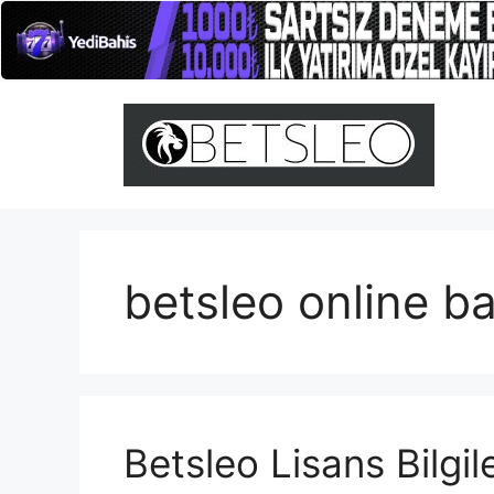
İçeriğe
atla
betsleo online bah
Betsleo Lisans Bilgile