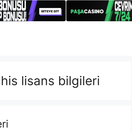
is lisans bilgileri
ri