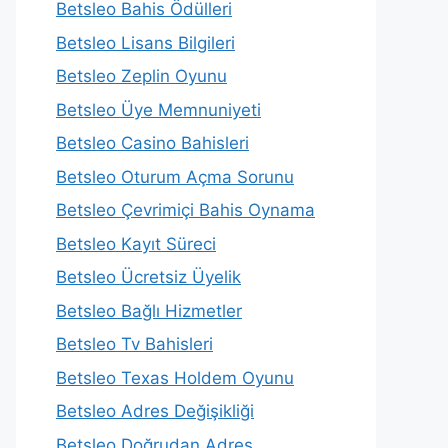
Betsleo Bahis Ödülleri
Betsleo Lisans Bilgileri
Betsleo Zeplin Oyunu
Betsleo Üye Memnuniyeti
Betsleo Casino Bahisleri
Betsleo Oturum Açma Sorunu
Betsleo Çevrimiçi Bahis Oynama
Betsleo Kayıt Süreci
Betsleo Ücretsiz Üyelik
Betsleo Bağlı Hizmetler
Betsleo Tv Bahisleri
Betsleo Texas Holdem Oyunu
Betsleo Adres Değişikliği
Betsleo Doğrudan Adres