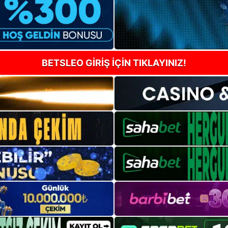
BETSLEO GİRİŞ İÇİN TIKLAYINIZ!