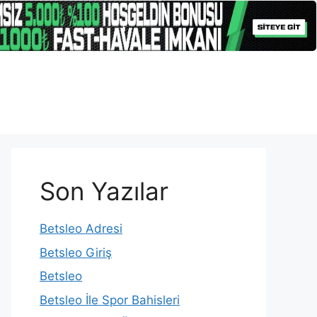
Son Yazılar
Betsleo Adresi
Betsleo Giriş
Betsleo
Betsleo İle Spor Bahisleri