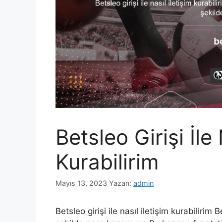
Betsleo Girişi İle 
Kurabilirim
Mayıs 13, 2023
Yazarı:
admin
Betsleo girişi ile nasıl iletişim kurabilirim 