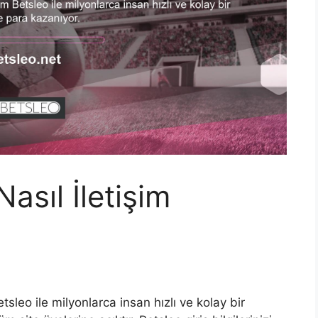
Nasıl İletişim
Betsleo ile milyonlarca insan hızlı ve kolay bir