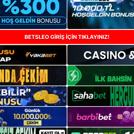
BETSLEO GİRİŞ İÇİN TIKLAYINIZ!