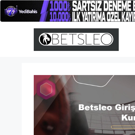
İçeriğe
atla