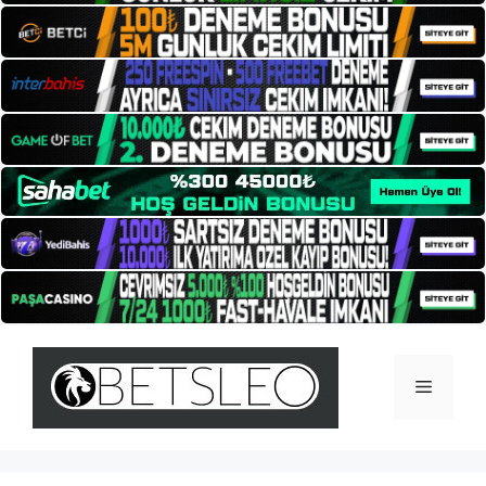
İçeriğe
atla
Menü