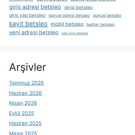
giris adresi betsleo
girisi betsleo
giris yap betsleo
güncel adresi betsleo
güncel betsleo
kayit betsleo
mobil betsleo
twitter betsleo
yeni adresi betsleo
yeni giris betsleo
Arşivler
Temmuz 2026
Haziran 2026
Nisan 2026
Eylül 2025
Haziran 2025
Mayıs 2025