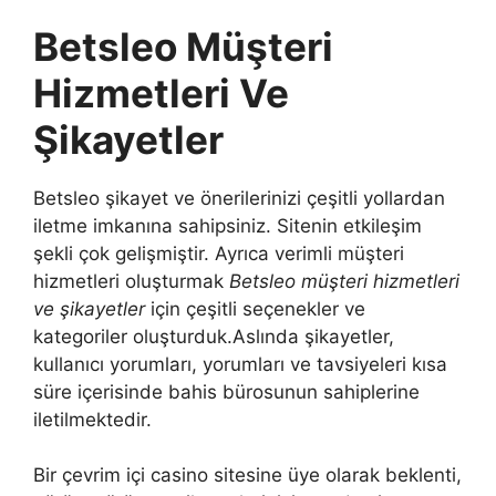
Betsleo Müşteri
Hizmetleri Ve
Şikayetler
Betsleo şikayet ve önerilerinizi çeşitli yollardan
iletme imkanına sahipsiniz. Sitenin etkileşim
şekli çok gelişmiştir. Ayrıca verimli müşteri
hizmetleri oluşturmak
Betsleo müşteri hizmetleri
ve şikayetler
için çeşitli seçenekler ve
kategoriler oluşturduk.Aslında şikayetler,
kullanıcı yorumları, yorumları ve tavsiyeleri kısa
süre içerisinde bahis bürosunun sahiplerine
iletilmektedir.
Bir çevrim içi casino sitesine üye olarak beklenti,