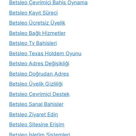
Betsleo Çevrimiçi Bahis Oynama
Betsleo Kayıt Süreci
Betsleo Ücretsiz Üyelik
Betsleo Bağlı Hizmetler
Betsleo Tv Bahisleri
Betsleo Texas Holdem Oyunu
Betsleo Adres Değişikliği
Betsleo Doğrudan Adres
Betsleo Üyelik Gizliliği
Betsleo Çevrimiçi Destek
Betsleo Sanal Bahisler
Betsleo Ziyaret Edin
Betsleo Sitesine Erişim
Betsleo İşletim Sistemleri