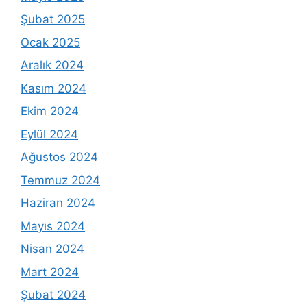
Şubat 2025
Ocak 2025
Aralık 2024
Kasım 2024
Ekim 2024
Eylül 2024
Ağustos 2024
Temmuz 2024
Haziran 2024
Mayıs 2024
Nisan 2024
Mart 2024
Şubat 2024