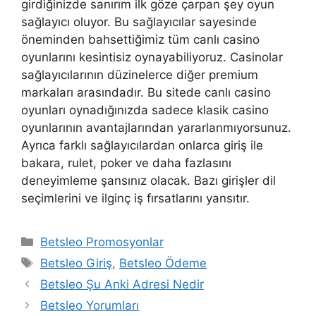
girdiğinizde sanırım ilk göze çarpan şey oyun
sağlayıcı oluyor. Bu sağlayıcılar sayesinde
öneminden bahsettiğimiz tüm canlı casino
oyunlarını kesintisiz oynayabiliyoruz. Casinolar
sağlayıcılarının düzinelerce diğer premium
markaları arasındadır. Bu sitede canlı casino
oyunları oynadığınızda sadece klasik casino
oyunlarının avantajlarından yararlanmıyorsunuz.
Ayrıca farklı sağlayıcılardan onlarca giriş ile
bakara, rulet, poker ve daha fazlasını
deneyimleme şansınız olacak. Bazı girişler dil
seçimlerini ve ilginç iş fırsatlarını yansıtır.
Kategoriler
Betsleo Promosyonlar
Etiketler
Betsleo Giriş
,
Betsleo Ödeme
Betsleo Şu Anki Adresi Nedir
Betsleo Yorumları