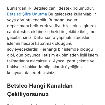
Bunlardan ilki Betsleo canlı destek bölümüdür.
Betsleo Şifre Unutma
Bu gelecekte kullanılabilir
veya görüntülenebilir. Buradan uygun
departmanı belirterek ve üye bilgilerinizi girerek
canlı destek ekibimizle hızlı bir şekilde iletişime
geçebilirsiniz. Daha sonra yapmak istedikleri
işlemin hesabı kapatmak olduğunu
söyleyeceklerdir. Herhangi bir işlemde olduğu
gibi, gün boyunca iletişim ekibimizden ilgili işlem
talimatlarını alacaksınız. Ayrıca, para çekme ve
bakiyeler hakkında bilgi alarak üyeliğinizi
kolayca iptal edebilirsiniz.
Betsleo Hangi Kanaldan
Çekiliyorsunuz