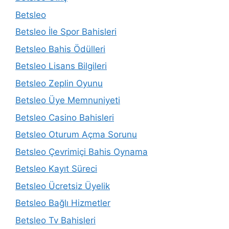
Betsleo
Betsleo İle Spor Bahisleri
Betsleo Bahis Ödülleri
Betsleo Lisans Bilgileri
Betsleo Zeplin Oyunu
Betsleo Üye Memnuniyeti
Betsleo Casino Bahisleri
Betsleo Oturum Açma Sorunu
Betsleo Çevrimiçi Bahis Oynama
Betsleo Kayıt Süreci
Betsleo Ücretsiz Üyelik
Betsleo Bağlı Hizmetler
Betsleo Tv Bahisleri