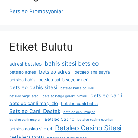
Betsleo Promosyonlar
Etiket Bulutu
bahis sitesi betsleo
adresi betsleo
betsleo adresi
betsleo adres
betsleo ana sayfa
betsleo bahis
betsleo bahis seçenekleri
betsleo bahis sitesi
betsleo bahis ödülleri
betsleo canli
betsleo bağış aracı
betsleo belge gereksinimleri
betsleo canli maç izle
betsleo canlı bahis
Betsleo Canlı Destek
betsleo canlı maçlar
Betsleo Casino
betsleo canlı maçları
betsleo casino oyunları
Betsleo Casino Sitesi
betsleo casino siteleri
betsleo com