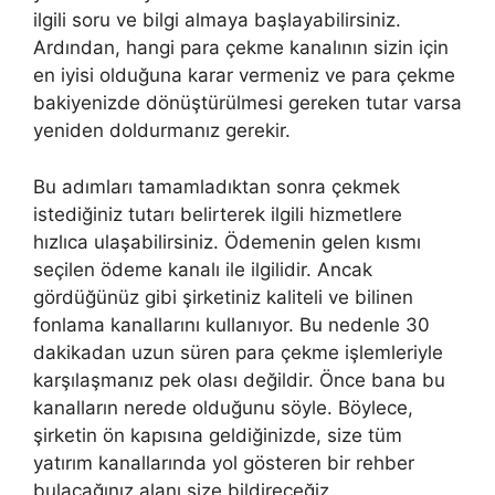
ilgili soru ve bilgi almaya başlayabilirsiniz.
Ardından, hangi para çekme kanalının sizin için
en iyisi olduğuna karar vermeniz ve para çekme
bakiyenizde dönüştürülmesi gereken tutar varsa
yeniden doldurmanız gerekir.
Bu adımları tamamladıktan sonra çekmek
istediğiniz tutarı belirterek ilgili hizmetlere
hızlıca ulaşabilirsiniz. Ödemenin gelen kısmı
seçilen ödeme kanalı ile ilgilidir. Ancak
gördüğünüz gibi şirketiniz kaliteli ve bilinen
fonlama kanallarını kullanıyor. Bu nedenle 30
dakikadan uzun süren para çekme işlemleriyle
karşılaşmanız pek olası değildir. Önce bana bu
kanalların nerede olduğunu söyle. Böylece,
şirketin ön kapısına geldiğinizde, size tüm
yatırım kanallarında yol gösteren bir rehber
bulacağınız alanı size bildireceğiz.