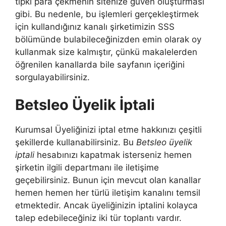
tıpkı para çekmenin sitenize güven oluşturması
gibi. Bu nedenle, bu işlemleri gerçekleştirmek
için kullandığınız kanalı şirketimizin SSS
bölümünde bulabileceğinizden emin olarak oy
kullanmak size kalmıştır, çünkü makalelerden
öğrenilen kanallarda bile sayfanın içeriğini
sorgulayabilirsiniz.
Betsleo Üyelik İptali
Kurumsal Üyeliğinizi iptal etme hakkınızı çeşitli
şekillerde kullanabilirsiniz. Bu
Betsleo üyelik
iptali
hesabınızı kapatmak isterseniz hemen
şirketin ilgili departmanı ile iletişime
geçebilirsiniz. Bunun için mevcut olan kanallar
hemen hemen her türlü iletişim kanalını temsil
etmektedir. Ancak üyeliğinizin iptalini kolayca
talep edebileceğiniz iki tür toplantı vardır.