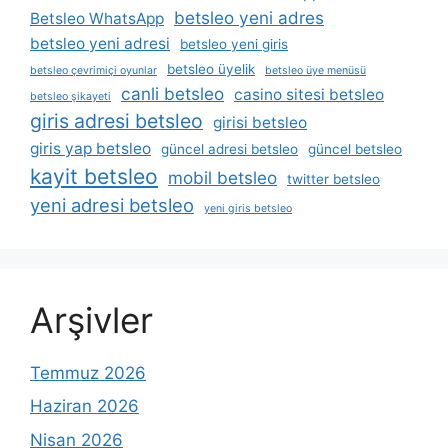
betsleo yeni adres
Betsleo WhatsApp
betsleo yeni adresi
betsleo yeni giris
betsleo üyelik
betsleo çevrimiçi oyunlar
betsleo üye menüsü
canli betsleo
casino sitesi betsleo
betsleo şikayeti
giris adresi betsleo
girisi betsleo
giris yap betsleo
güncel adresi betsleo
güncel betsleo
kayit betsleo
mobil betsleo
twitter betsleo
yeni adresi betsleo
yeni giris betsleo
Arşivler
Temmuz 2026
Haziran 2026
Nisan 2026