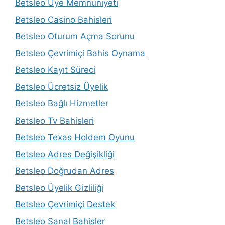
Betsleo Üye Memnuniyeti
Betsleo Casino Bahisleri
Betsleo Oturum Açma Sorunu
Betsleo Çevrimiçi Bahis Oynama
Betsleo Kayıt Süreci
Betsleo Ücretsiz Üyelik
Betsleo Bağlı Hizmetler
Betsleo Tv Bahisleri
Betsleo Texas Holdem Oyunu
Betsleo Adres Değişikliği
Betsleo Doğrudan Adres
Betsleo Üyelik Gizliliği
Betsleo Çevrimiçi Destek
Betsleo Sanal Bahisler