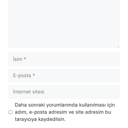
İsim
E-
posta
İnternet
sitesi
Daha sonraki yorumlarımda kullanılması için
adım, e-posta adresim ve site adresim bu
tarayıcıya kaydedilsin.