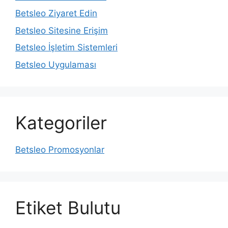
Betsleo Ziyaret Edin
Betsleo Sitesine Erişim
Betsleo İşletim Sistemleri
Betsleo Uygulaması
Kategoriler
Betsleo Promosyonlar
Etiket Bulutu