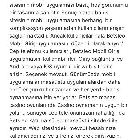
sitesinin mobil uygulaması basit, hoş görünümlü
bir tasarıma sahiptir. Sonuç olarak bahis
sitesinin mobil uygulamasına herhangi bir
komplikasyon yaşanmadan kullanıcıların erişimi
sağlanmaktadır. Ancak kullanıcılar hala Betsleo
Mobil Giriş uygulamasını düzenli olarak arıyor.’
Cep telefonu kullanıcıları, Betsleo Mobil Giriş
uygulamasını kullanabilirler. Giriş bağlantısı ve
Android veya IOS uyumlu bir web sitesine
erişin. Seçenek mevcut. Günümüzde mobil
uygulamalar masaüstü uygulamalardan daha
popüler çünkü her zaman ve her yerde bahis
oynanmasına izin veriyorlar. Betsleo masası
casino oyunlarında Casino oynamanın uygun bir
yolunu sunuyor cep telefonunuzun rahatlığında
Betsleo katılma süreci masaüstü sitedeki ile
aynıdır. Web sitesindeki mevcut hesabınıza
kullanıcı adınızı ve şifrenizi girerek giriş yapın.