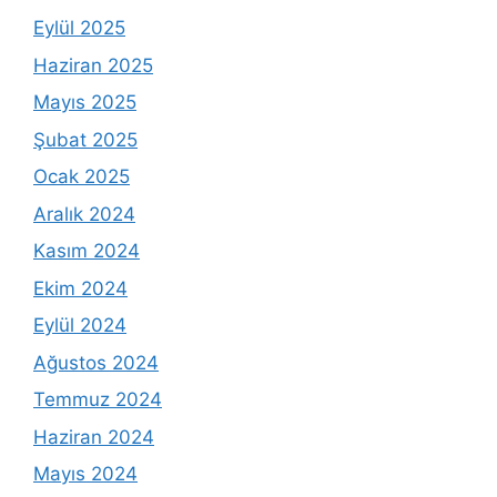
Eylül 2025
Haziran 2025
Mayıs 2025
Şubat 2025
Ocak 2025
Aralık 2024
Kasım 2024
Ekim 2024
Eylül 2024
Ağustos 2024
Temmuz 2024
Haziran 2024
Mayıs 2024