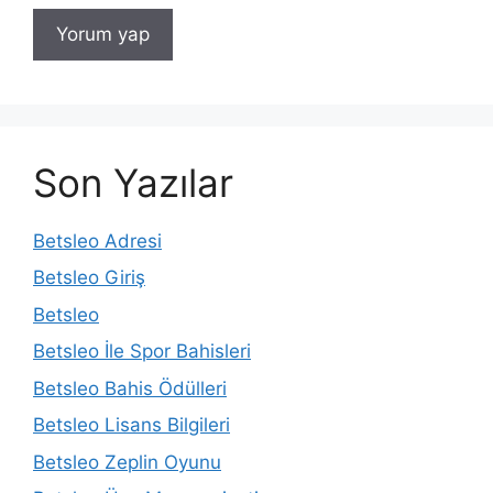
Son Yazılar
Betsleo Adresi
Betsleo Giriş
Betsleo
Betsleo İle Spor Bahisleri
Betsleo Bahis Ödülleri
Betsleo Lisans Bilgileri
Betsleo Zeplin Oyunu