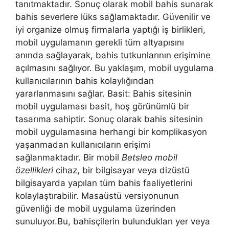
tanıtmaktadır. Sonuç olarak mobil bahis sunarak
bahis severlere lüks sağlamaktadır. Güvenilir ve
iyi organize olmuş firmalarla yaptığı iş birlikleri,
mobil uygulamanın gerekli tüm altyapısını
anında sağlayarak, bahis tutkunlarının erişimine
açılmasını sağlıyor. Bu yaklaşım, mobil uygulama
kullanıcılarının bahis kolaylığından
yararlanmasını sağlar. Basit: Bahis sitesinin
mobil uygulaması basit, hoş görünümlü bir
tasarıma sahiptir. Sonuç olarak bahis sitesinin
mobil uygulamasına herhangi bir komplikasyon
yaşanmadan kullanıcıların erişimi
sağlanmaktadır. Bir mobil
Betsleo mobil
özellikleri
cihaz, bir bilgisayar veya dizüstü
bilgisayarda yapılan tüm bahis faaliyetlerini
kolaylaştırabilir. Masaüstü versiyonunun
güvenliği de mobil uygulama üzerinden
sunuluyor.Bu, bahisçilerin bulundukları yer veya