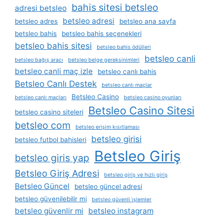
bahis sitesi betsleo
adresi betsleo
betsleo adresi
betsleo adres
betsleo ana sayfa
betsleo bahis
betsleo bahis seçenekleri
betsleo bahis sitesi
betsleo bahis ödülleri
betsleo canli
betsleo bağış aracı
betsleo belge gereksinimleri
betsleo canli maç izle
betsleo canlı bahis
Betsleo Canlı Destek
betsleo canlı maçlar
Betsleo Casino
betsleo canlı maçları
betsleo casino oyunları
Betsleo Casino Sitesi
betsleo casino siteleri
betsleo com
betsleo erişim kısıtlaması
betsleo girisi
betsleo futbol bahisleri
Betsleo Giriş
betsleo giris yap
Betsleo Giriş Adresi
betsleo giriş ve hızlı giriş
Betsleo Güncel
betsleo güncel adresi
betsleo güvenilebilir mi
betsleo güvenli i̇şlemler
betsleo güvenlir mi
betsleo instagram