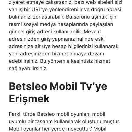
ziyaret etmeye çalışırsanız, bazı web siteleri sizi
yanlış bir URL’ye yönlendirebilir ve doğru adresi
bulmanızı zorlaştırabilir. Bu sorunu aşmak için
resmi sosyal medya hesaplarında paylaşılan
güncel giriş adresi kullanılabilir. Mevcut
adresinizden giriş yapmanız halinde eski
adresinize ait üye hesap bilgilerinizi kullanarak
yeni adresinizden hizmet almaya devam
edebilirsiniz. Bu yöntemle kesintisiz hizmet
sağlayabilirsiniz.
Betsleo Mobil Tv’ye
Erişmek
Farklı türde Betsleo mobil oyunları, mobil
uyumlu bir tasarım kullanılarak oluşturulmuştur.
Mobil oyunlar her yerde mevcuttur.’ Mobil