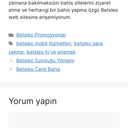
zamana bakılmaksızın bahis sitelerini ziyaret
etme ve herhangi bir bahis yapma özgü Betsleo
web sitesine erişemiyorum.
Kategoriler
Betsleo Promosyonlar
Etiketler
betsleo mobil hizmetleri
,
betsleo para
çekme
,
betsleo tv'ye erişmek
Betsleo Sunduğu Yöntem
Betsleo Canlı Bahis
Yorum yapın
Yorum