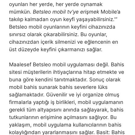
oyunları her yerde, her yerde oynamak
mümkün.
Betsleo mobil tv’ye erişmek
Mobile’a
takılıp kalmadan oyun keyfi yaşayabilirsiniz.'”
Betsleo mobil oyunlarının keyfini cihazınızda
sınırsız olarak çıkarabilirsiniz. Bu oyunlar,
cihazınızdan içerik silmenizi ve eğlencenin en
üst düzeyde keyfini çıkarmanızı sağlar.
Maalesef Betsleo mobil uygulaması değil. Bahis
sitesi müşterilerin ihtiyaçlarına hitap etmekte ve
buna göre kendini tanıtmaktadır. Sonuç olarak
mobil bahis sunarak bahis severlere lüks
sağlamaktadır. Güvenilir ve iyi organize olmuş
firmalarla yaptığı iş birlikleri, mobil uygulamanın
gerekli tüm altyapısını anında sağlayarak, bahis
tutkunlarının erişimine açılmasını sağlıyor. Bu
yaklaşım, mobil uygulama kullanıcılarının bahis
kolaylığından yararlanmasını sağlar. Basit: Bahis