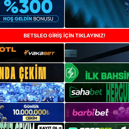
BETSLEO GİRİŞ İÇİN TIKLAYINIZ!