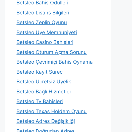
Betsleo Bahis Ödülleri
Betsleo Lisans Bilgileri
Betsleo Zeplin Oyunu
Betsleo Üye Memnuniyeti
Betsleo Casino Bahisleri
Betsleo Oturum Açma Sorunu
Betsleo Çevrimiçi Bahis Oynama
Betsleo Kayıt Süreci
Betsleo Ücretsiz Üyelik
Betsleo Bağlı Hizmetler
Betsleo Tv Bahisleri
Betsleo Texas Holdem Oyunu
Betsleo Adres Değişikliği
Betsleo Doğrudan Adres