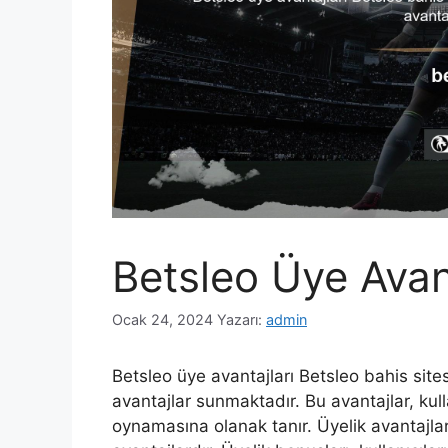
Betsleo Üye Avant
Ocak 24, 2024
Yazarı:
admin
Betsleo üye avantajları Betsleo bahis sitesin
avantajlar sunmaktadır. Bu avantajlar, kull
oynamasına olanak tanır. Üyelik avantajları,