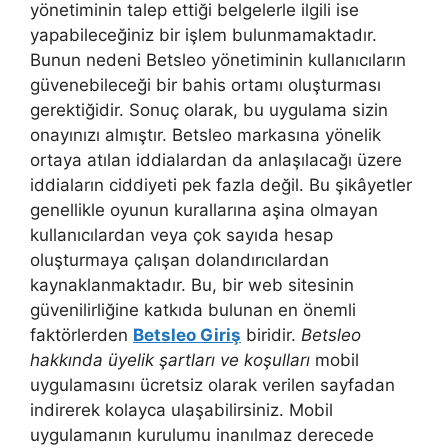
yönetiminin talep ettiği belgelerle ilgili ise
yapabileceğiniz bir işlem bulunmamaktadır.
Bunun nedeni Betsleo yönetiminin kullanıcıların
güvenebileceği bir bahis ortamı oluşturması
gerektiğidir. Sonuç olarak, bu uygulama sizin
onayınızı almıştır. Betsleo markasına yönelik
ortaya atılan iddialardan da anlaşılacağı üzere
iddiaların ciddiyeti pek fazla değil. Bu şikâyetler
genellikle oyunun kurallarına aşina olmayan
kullanıcılardan veya çok sayıda hesap
oluşturmaya çalışan dolandırıcılardan
kaynaklanmaktadır. Bu, bir web sitesinin
güvenilirliğine katkıda bulunan en önemli
faktörlerden
Betsleo Giriş
biridir.
Betsleo
hakkında üyelik şartları ve koşulları
mobil
uygulamasını ücretsiz olarak verilen sayfadan
indirerek kolayca ulaşabilirsiniz. Mobil
uygulamanın kurulumu inanılmaz derecede