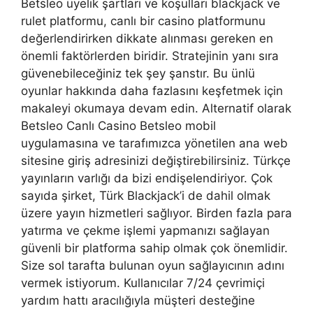
Betsleo üyelik şartları ve koşulları blackjack ve
rulet platformu, canlı bir casino platformunu
değerlendirirken dikkate alınması gereken en
önemli faktörlerden biridir. Stratejinin yanı sıra
güvenebileceğiniz tek şey şanstır. Bu ünlü
oyunlar hakkında daha fazlasını keşfetmek için
makaleyi okumaya devam edin. Alternatif olarak
Betsleo Canlı Casino Betsleo mobil
uygulamasına ve tarafımızca yönetilen ana web
sitesine giriş adresinizi değiştirebilirsiniz. Türkçe
yayınların varlığı da bizi endişelendiriyor. Çok
sayıda şirket, Türk Blackjack’i de dahil olmak
üzere yayın hizmetleri sağlıyor. Birden fazla para
yatırma ve çekme işlemi yapmanızı sağlayan
güvenli bir platforma sahip olmak çok önemlidir.
Size sol tarafta bulunan oyun sağlayıcının adını
vermek istiyorum. Kullanıcılar 7/24 çevrimiçi
yardım hattı aracılığıyla müşteri desteğine