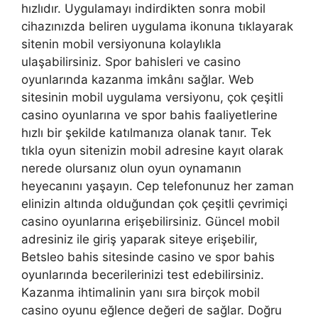
hızlıdır. Uygulamayı indirdikten sonra mobil
cihazınızda beliren uygulama ikonuna tıklayarak
sitenin mobil versiyonuna kolaylıkla
ulaşabilirsiniz. Spor bahisleri ve casino
oyunlarında kazanma imkânı sağlar. Web
sitesinin mobil uygulama versiyonu, çok çeşitli
casino oyunlarına ve spor bahis faaliyetlerine
hızlı bir şekilde katılmanıza olanak tanır. Tek
tıkla oyun sitenizin mobil adresine kayıt olarak
nerede olursanız olun oyun oynamanın
heyecanını yaşayın. Cep telefonunuz her zaman
elinizin altında olduğundan çok çeşitli çevrimiçi
casino oyunlarına erişebilirsiniz. Güncel mobil
adresiniz ile giriş yaparak siteye erişebilir,
Betsleo bahis sitesinde casino ve spor bahis
oyunlarında becerilerinizi test edebilirsiniz.
Kazanma ihtimalinin yanı sıra birçok mobil
casino oyunu eğlence değeri de sağlar. Doğru