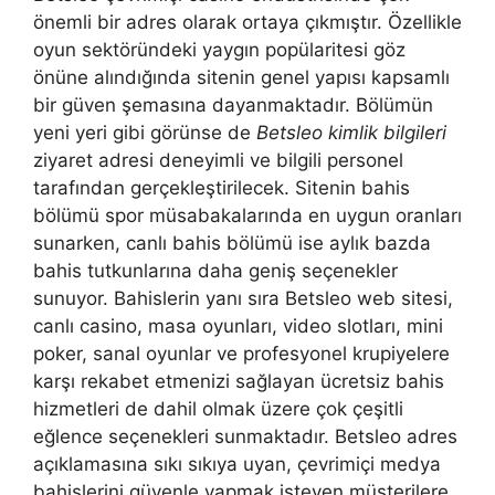
önemli bir adres olarak ortaya çıkmıştır. Özellikle
oyun sektöründeki yaygın popülaritesi göz
önüne alındığında sitenin genel yapısı kapsamlı
bir güven şemasına dayanmaktadır. Bölümün
yeni yeri gibi görünse de
Betsleo kimlik bilgileri
ziyaret adresi deneyimli ve bilgili personel
tarafından gerçekleştirilecek. Sitenin bahis
bölümü spor müsabakalarında en uygun oranları
sunarken, canlı bahis bölümü ise aylık bazda
bahis tutkunlarına daha geniş seçenekler
sunuyor. Bahislerin yanı sıra Betsleo web sitesi,
canlı casino, masa oyunları, video slotları, mini
poker, sanal oyunlar ve profesyonel krupiyelere
karşı rekabet etmenizi sağlayan ücretsiz bahis
hizmetleri de dahil olmak üzere çok çeşitli
eğlence seçenekleri sunmaktadır. Betsleo adres
açıklamasına sıkı sıkıya uyan, çevrimiçi medya
bahislerini güvenle yapmak isteyen müşterilere