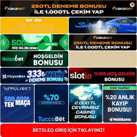
×
BETSLEO GİRİŞ İÇİN TIKLAYINIZ!