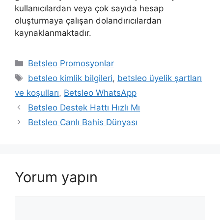
kullanıcılardan veya çok sayıda hesap
oluşturmaya çalışan dolandırıcılardan
kaynaklanmaktadır.
Kategoriler
Betsleo Promosyonlar
Etiketler
betsleo kimlik bilgileri
,
betsleo üyelik şartları
ve koşulları
,
Betsleo WhatsApp
Betsleo Destek Hattı Hızlı Mı
Betsleo Canlı Bahis Dünyası
Yorum yapın
Yorum