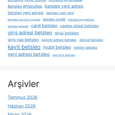
betsleo yeni adres
Betsleo WhatsApp
betsleo yeni adresi
betsleo yeni giris
betsleo üyelik
betsleo çevrimiçi oyunlar
betsleo üye menüsü
canli betsleo
casino sitesi betsleo
betsleo şikayeti
giris adresi betsleo
girisi betsleo
giris yap betsleo
güncel adresi betsleo
güncel betsleo
kayit betsleo
mobil betsleo
twitter betsleo
yeni adresi betsleo
yeni giris betsleo
Arşivler
Temmuz 2026
Haziran 2026
Nisan 2026