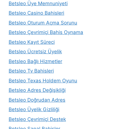
Betsleo Üye Memnuniyeti
Betsleo Casino Bahisleri
Betsleo Oturum Açma Sorunu
Betsleo Çevrimiçi Bahis Oynama
Betsleo Kayıt Süreci
Betsleo Ücretsiz Üyelik
Betsleo Bağlı Hizmetler
Betsleo Tv Bahisleri
Betsleo Texas Holdem Oyunu
Betsleo Adres Değişikliği
Betsleo Doğrudan Adres
Betsleo Üyelik Gizliliği
Betsleo Çevrimiçi Destek
Betsleo Sanal Bahisler