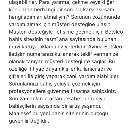
ulaşabilirler. Para yatırma, çekme veya diğer
konularda herhangi bir sorunla karşılaşırsam
hangi adımları atmalıyım? Sorunun çözümünde
yardım almak için müşteri desteğine ulaşın.
Müşteri desteğiyle iletişime geçmek için Betsleo
bahis sitesinin resmî ana sayfasında bulunan
mavi kutuya tıklamanız yeterlidir. Ayrıca Betsleo
iletişim numaranızı kullanarak teklif vermenize
olanak tanıyan müşteri desteği de sağlar. Bu
özelliğe ihtiyaç duyan kişiler kullanıcı adı ve
şifreleri ile giriş yaparak canlı yardım alabilirler.
Sorunlarınızı bahis yoluyla çözmek için
profesyonellere güvenme fırsatına sahipsiniz.
Son zamanlarda artan rekabet nedeniyle
bahisçilerin sayısında bir artış yaşandı.
Maalesef bu yeni bahis sitelerinin birçoğu
güvenilir değildir.