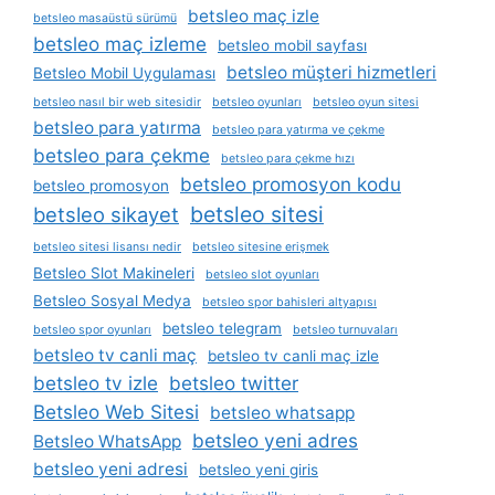
betsleo maç izle
betsleo masaüstü sürümü
betsleo maç izleme
betsleo mobil sayfası
betsleo müşteri hizmetleri
Betsleo Mobil Uygulaması
betsleo nasıl bir web sitesidir
betsleo oyunları
betsleo oyun sitesi
betsleo para yatırma
betsleo para yatırma ve çekme
betsleo para çekme
betsleo para çekme hızı
betsleo promosyon kodu
betsleo promosyon
betsleo sitesi
betsleo sikayet
betsleo sitesi lisansı nedir
betsleo sitesine erişmek
Betsleo Slot Makineleri
betsleo slot oyunları
Betsleo Sosyal Medya
betsleo spor bahisleri altyapısı
betsleo telegram
betsleo spor oyunları
betsleo turnuvaları
betsleo tv canli maç
betsleo tv canli maç izle
betsleo tv izle
betsleo twitter
Betsleo Web Sitesi
betsleo whatsapp
betsleo yeni adres
Betsleo WhatsApp
betsleo yeni adresi
betsleo yeni giris