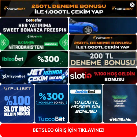
×
BETSLEO GİRİŞ İÇİN TIKLAYINIZ!