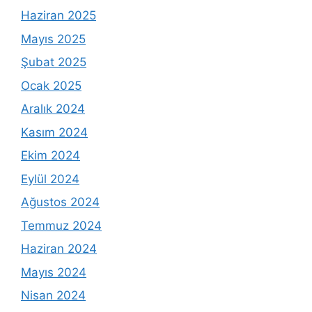
Haziran 2025
Mayıs 2025
Şubat 2025
Ocak 2025
Aralık 2024
Kasım 2024
Ekim 2024
Eylül 2024
Ağustos 2024
Temmuz 2024
Haziran 2024
Mayıs 2024
Nisan 2024