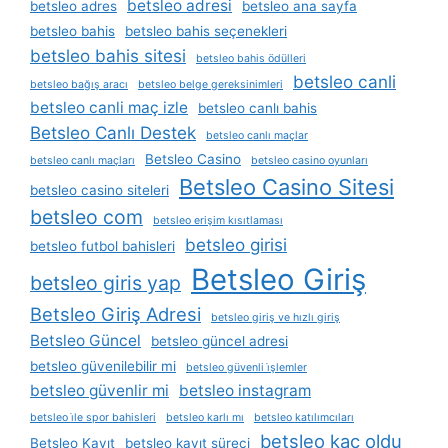
betsleo adresi
betsleo adres
betsleo ana sayfa
betsleo bahis
betsleo bahis seçenekleri
betsleo bahis sitesi
betsleo bahis ödülleri
betsleo canli
betsleo bağış aracı
betsleo belge gereksinimleri
betsleo canli maç izle
betsleo canlı bahis
Betsleo Canlı Destek
betsleo canlı maçlar
Betsleo Casino
betsleo canlı maçları
betsleo casino oyunları
Betsleo Casino Sitesi
betsleo casino siteleri
betsleo com
betsleo erişim kısıtlaması
betsleo girisi
betsleo futbol bahisleri
Betsleo Giriş
betsleo giris yap
Betsleo Giriş Adresi
betsleo giriş ve hızlı giriş
Betsleo Güncel
betsleo güncel adresi
betsleo güvenilebilir mi
betsleo güvenli i̇şlemler
betsleo güvenlir mi
betsleo instagram
betsleo i̇le spor bahisleri
betsleo karlı mı
betsleo katılımcıları
betsleo kaç oldu
Betsleo Kayıt
betsleo kayıt süreci