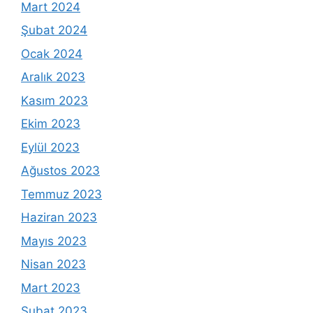
Mart 2024
Şubat 2024
Ocak 2024
Aralık 2023
Kasım 2023
Ekim 2023
Eylül 2023
Ağustos 2023
Temmuz 2023
Haziran 2023
Mayıs 2023
Nisan 2023
Mart 2023
Şubat 2023