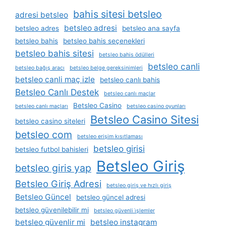
bahis sitesi betsleo
adresi betsleo
betsleo adresi
betsleo adres
betsleo ana sayfa
betsleo bahis
betsleo bahis seçenekleri
betsleo bahis sitesi
betsleo bahis ödülleri
betsleo canli
betsleo bağış aracı
betsleo belge gereksinimleri
betsleo canli maç izle
betsleo canlı bahis
Betsleo Canlı Destek
betsleo canlı maçlar
Betsleo Casino
betsleo canlı maçları
betsleo casino oyunları
Betsleo Casino Sitesi
betsleo casino siteleri
betsleo com
betsleo erişim kısıtlaması
betsleo girisi
betsleo futbol bahisleri
Betsleo Giriş
betsleo giris yap
Betsleo Giriş Adresi
betsleo giriş ve hızlı giriş
Betsleo Güncel
betsleo güncel adresi
betsleo güvenilebilir mi
betsleo güvenli i̇şlemler
betsleo güvenlir mi
betsleo instagram