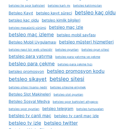
betsleo i̇le spor bahisleri
betsleo karlı mı
betsleo katılımcıları
betsleo kaç oldu
Betsleo Kayıt
betsleo kayıt süreci
betsleo kaç oldu
betsleo kimlik bilgileri
betsleo maç izle
betsleo masaüstü sürümü
betsleo maç izleme
betsleo mobil sayfası
betsleo müşteri hizmetleri
Betsleo Mobil Uygulaması
betsleo nasıl bir web sitesidir
betsleo oyunları
betsleo oyun sitesi
betsleo para yatırma
betsleo para yatırma ve çekme
betsleo para çekme
betsleo para çekme hızı
betsleo promosyon kodu
betsleo promosyon
betsleo sitesi
betsleo sikayet
betsleo sitesi lisansı nedir
betsleo sitesine erişmek
Betsleo Slot Makineleri
betsleo slot oyunları
Betsleo Sosyal Medya
betsleo spor bahisleri altyapısı
betsleo telegram
betsleo spor oyunları
betsleo turnuvaları
betsleo tv canli maç
betsleo tv canli maç izle
betsleo tv izle
betsleo twitter