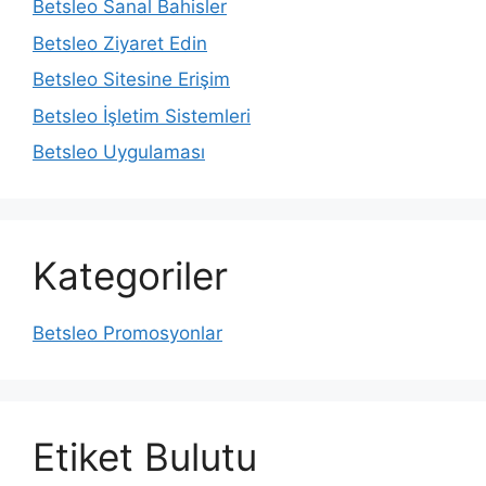
Betsleo Sanal Bahisler
Betsleo Ziyaret Edin
Betsleo Sitesine Erişim
Betsleo İşletim Sistemleri
Betsleo Uygulaması
Kategoriler
Betsleo Promosyonlar
Etiket Bulutu