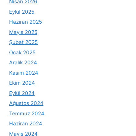
Nisan 2026
Eylül 2025
Haziran 2025
Mayıs 2025
Şubat 2025
Ocak 2025
Aralık 2024
Kasım 2024
Ekim 2024
Eylül 2024
Ağustos 2024
Temmuz 2024
Haziran 2024
Mayıs 2024