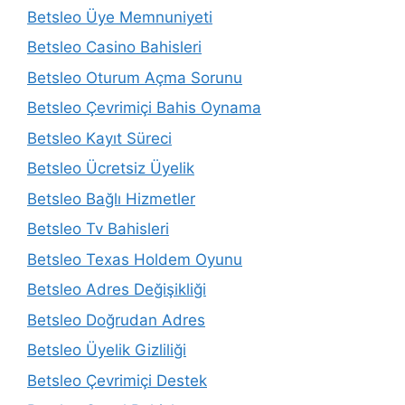
Betsleo Üye Memnuniyeti
Betsleo Casino Bahisleri
Betsleo Oturum Açma Sorunu
Betsleo Çevrimiçi Bahis Oynama
Betsleo Kayıt Süreci
Betsleo Ücretsiz Üyelik
Betsleo Bağlı Hizmetler
Betsleo Tv Bahisleri
Betsleo Texas Holdem Oyunu
Betsleo Adres Değişikliği
Betsleo Doğrudan Adres
Betsleo Üyelik Gizliliği
Betsleo Çevrimiçi Destek