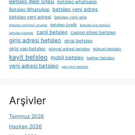
Betsleo Web Sitesi
betsleo whatsapp
betsleo yeni adres
Betsleo WhatsApp
betsleo yeni adresi
betsleo yeni giris
betsleo üyelik
betsleo çevrimiçi oyunlar
betsleo üye menüsü
canli betsleo
casino sitesi betsleo
betsleo şikayeti
giris adresi betsleo
girisi betsleo
giris yap betsleo
güncel adresi betsleo
güncel betsleo
kayit betsleo
mobil betsleo
twitter betsleo
yeni adresi betsleo
yeni giris betsleo
Arşivler
Temmuz 2026
Haziran 2026