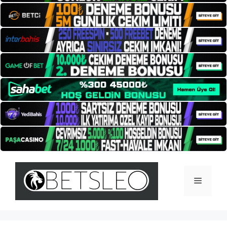
İçeriğe
atla
Menü