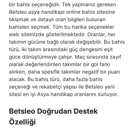
bir bahis seçeneğidir. Tek yapmanız gereken
Betsleo asya handikapı
online bahis sitesine
tıklamak ve detaylı oran bilgileri bulunan
bahisleri seçmek. Tüm bu harika seçenekler
web sitemizde gösterilmektedir. Oranlar, her
takımın gücüne bağlı olarak değişebilir. Bu bahis
türü, iki takım arasındaki güç dengesini eşit
güce dönüştürmeye çalışır. Maç sırasında zayıf
olarak değerlendirilen takımlar bir gol farkı
alırken, daha spesifik takımlar negatif bir puan
alacak. Bu bahis türü, daha fazla bahis
seçeneği ve rekabetçi yapısı ile Betsleo yeni
sitesi en iyi Asya handikap oranlarını sunuyor.
Betsleo Doğrudan Destek
Özelliği