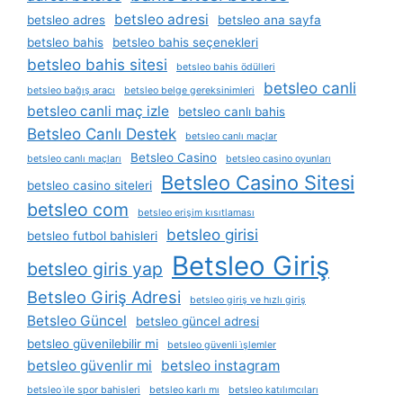
betsleo adresi
betsleo adres
betsleo ana sayfa
betsleo bahis
betsleo bahis seçenekleri
betsleo bahis sitesi
betsleo bahis ödülleri
betsleo canli
betsleo bağış aracı
betsleo belge gereksinimleri
betsleo canli maç izle
betsleo canlı bahis
Betsleo Canlı Destek
betsleo canlı maçlar
Betsleo Casino
betsleo canlı maçları
betsleo casino oyunları
Betsleo Casino Sitesi
betsleo casino siteleri
betsleo com
betsleo erişim kısıtlaması
betsleo girisi
betsleo futbol bahisleri
Betsleo Giriş
betsleo giris yap
Betsleo Giriş Adresi
betsleo giriş ve hızlı giriş
Betsleo Güncel
betsleo güncel adresi
betsleo güvenilebilir mi
betsleo güvenli i̇şlemler
betsleo güvenlir mi
betsleo instagram
betsleo i̇le spor bahisleri
betsleo karlı mı
betsleo katılımcıları