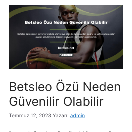
Betsleo Özü Neden
Güvenilir Olabilir
Temmuz 12, 2023
Yazarı:
admin