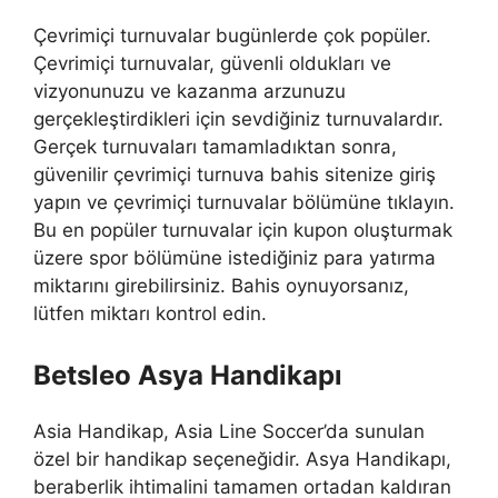
Çevrimiçi turnuvalar bugünlerde çok popüler.
Çevrimiçi turnuvalar, güvenli oldukları ve
vizyonunuzu ve kazanma arzunuzu
gerçekleştirdikleri için sevdiğiniz turnuvalardır.
Gerçek turnuvaları tamamladıktan sonra,
güvenilir çevrimiçi turnuva bahis sitenize giriş
yapın ve çevrimiçi turnuvalar bölümüne tıklayın.
Bu en popüler turnuvalar için kupon oluşturmak
üzere spor bölümüne istediğiniz para yatırma
miktarını girebilirsiniz. Bahis oynuyorsanız,
lütfen miktarı kontrol edin.
Betsleo Asya Handikapı
Asia Handikap, Asia Line Soccer’da sunulan
özel bir handikap seçeneğidir. Asya Handikapı,
beraberlik ihtimalini tamamen ortadan kaldıran