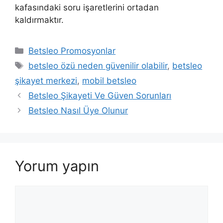
kafasındaki soru işaretlerini ortadan
kaldırmaktır.
Kategoriler
Betsleo Promosyonlar
Etiketler
betsleo özü neden güvenilir olabilir
,
betsleo
şikayet merkezi
,
mobil betsleo
Betsleo Şikayeti Ve Güven Sorunları
Betsleo Nasıl Üye Olunur
Yorum yapın
Yorum