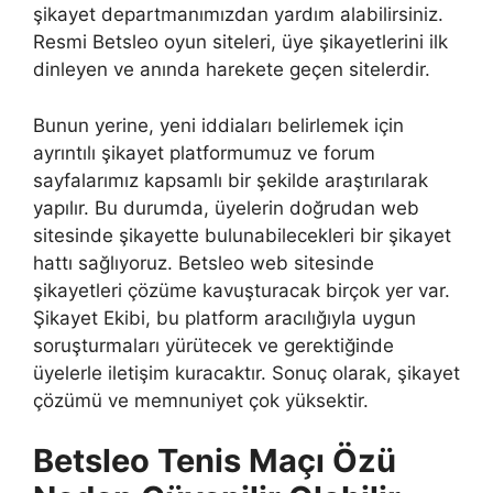
şikayet departmanımızdan yardım alabilirsiniz.
Resmi Betsleo oyun siteleri, üye şikayetlerini ilk
dinleyen ve anında harekete geçen sitelerdir.
Bunun yerine, yeni iddiaları belirlemek için
ayrıntılı şikayet platformumuz ve forum
sayfalarımız kapsamlı bir şekilde araştırılarak
yapılır. Bu durumda, üyelerin doğrudan web
sitesinde şikayette bulunabilecekleri bir şikayet
hattı sağlıyoruz. Betsleo web sitesinde
şikayetleri çözüme kavuşturacak birçok yer var.
Şikayet Ekibi, bu platform aracılığıyla uygun
soruşturmaları yürütecek ve gerektiğinde
üyelerle iletişim kuracaktır. Sonuç olarak, şikayet
çözümü ve memnuniyet çok yüksektir.
Betsleo Tenis Maçı Özü